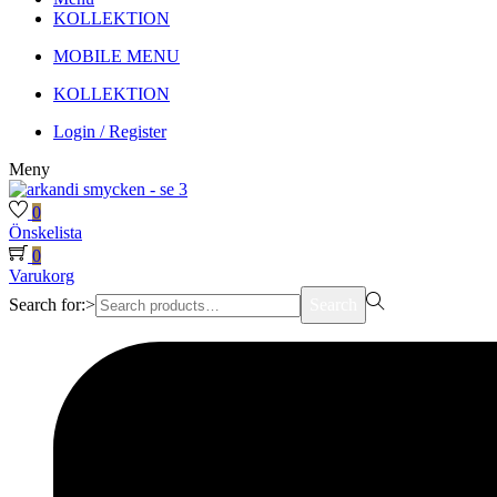
KOLLEKTION
MOBILE MENU
KOLLEKTION
Login / Register
Meny
0
Önskelista
0
Varukorg
Search for:>
Search