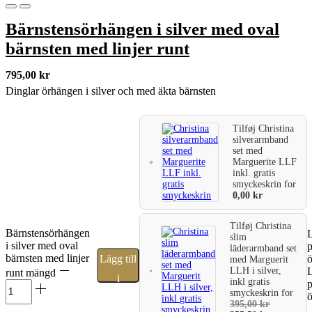
Bärnstensörhängen i silver med oval
bärnsten med linjer runt
795,00
kr
Dinglar örhängen i silver och med äkta bärnsten
Tilføj
Christina
silverarmband
set med
Marguerite LLF
inkl. gratis
smyckeskrin
for
0,00
kr
Tilføj
Christina
Bärnstensörhängen
L
slim
i silver med oval
läderarmband set
bärnsten med linjer
Lägg till
ö
med Marguerit
LLH i silver,
L
runt mängd
i
inkl gratis
smyckeskrin
for
ö
varukorg
395,00
kr