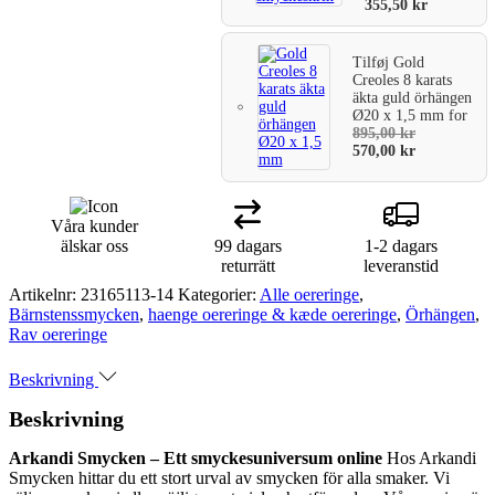
355,50
kr
Tilføj
Gold
Creoles 8 karats
äkta guld örhängen
Ø20 x 1,5 mm
for
895,00
kr
570,00
kr
Våra kunder
älskar oss
99 dagars
1-2 dagars
returrätt
leveranstid
Artikelnr:
23165113-14
Kategorier:
Alle oereringe
,
Bärnstenssmycken
,
haenge oereringe & kæde oereringe
,
Örhängen
,
Rav oereringe
Beskrivning
Beskrivning
Arkandi Smycken – Ett smyckesuniversum online
Hos Arkandi
Smycken hittar du ett stort urval av smycken för alla smaker. Vi