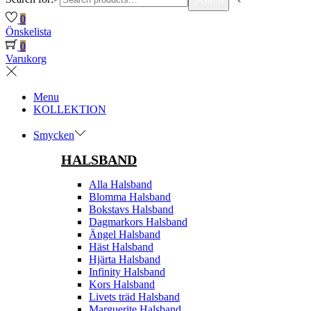
0
Önskelista
0
Varukorg
Menu
KOLLEKTION
Smycken
HALSBAND
Alla Halsband
Blomma Halsband
Bokstavs Halsband
Dagmarkors Halsband
Ängel Halsband
Häst Halsband
Hjärta Halsband
Infinity Halsband
Kors Halsband
Livets träd Halsband
Marguerite Halsband