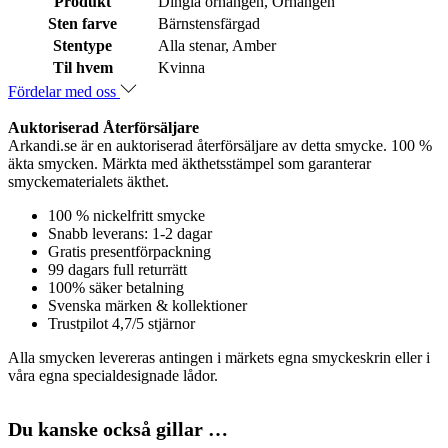
Produkt
Dingla örhängen, Örhängen
Sten farve
Bärnstensfärgad
Stentype
Alla stenar, Amber
Til hvem
Kvinna
Fördelar med oss
Auktoriserad Återförsäljare
Arkandi.se är en auktoriserad återförsäljare av detta smycke. 100 %
äkta smycken. Märkta med äkthetsstämpel som garanterar
smyckematerialets äkthet.
100 % nickelfritt smycke
Snabb leverans: 1-2 dagar
Gratis presentförpackning
99 dagars full returrätt
100% säker betalning
Svenska märken & kollektioner
Trustpilot 4,7/5 stjärnor
Alla smycken levereras antingen i märkets egna smyckeskrin eller i
våra egna specialdesignade lådor.
Du kanske också gillar …