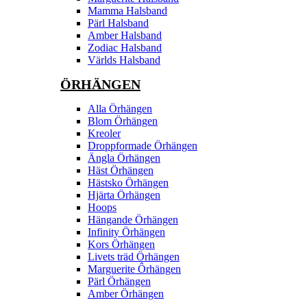
Mamma Halsband
Pärl Halsband
Amber Halsband
Zodiac Halsband
Världs Halsband
ÖRHÄNGEN
Alla Örhängen
Blom Örhängen
Kreoler
Droppformade Örhängen
Ängla Örhängen
Häst Örhängen
Hästsko Örhängen
Hjärta Örhängen
Hoops
Hängande Örhängen
Infinity Örhängen
Kors Örhängen
Livets träd Örhängen
Marguerite Ôrhängen
Pärl Örhängen
Amber Örhängen