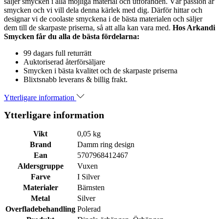
säljer smycken i alla möjliga material och utföranden. Vår passion är
smycken och vi vill dela denna kärlek med dig. Därför hittar och
designar vi de coolaste smyckena i de bästa materialen och säljer
dem till de skarpaste priserna, så att alla kan vara med.
Hos Arkandi
Smycken får du alla de bästa fördelarna:
99 dagars full returrätt
Auktoriserad återförsäljare
Smycken i bästa kvalitet och de skarpaste priserna
Blixtsnabb leverans & billig frakt.
Ytterligare information
Ytterligare information
Vikt
0,05 kg
Brand
Damm ring design
Ean
5707968412467
Aldersgruppe
Vuxen
Farve
I Silver
Materialer
Bärnsten
Metal
Silver
Overfladebehandling
Polerad