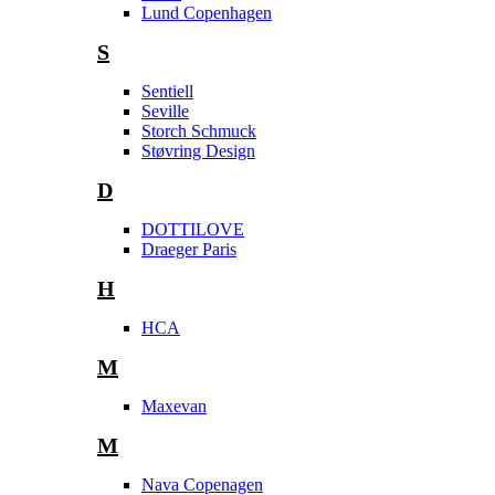
Lund Copenhagen
S
Sentiell
Seville
Storch Schmuck
Støvring Design
D
DOTTILOVE
Draeger Paris
H
HCA
M
Maxevan
M
Nava Copenagen