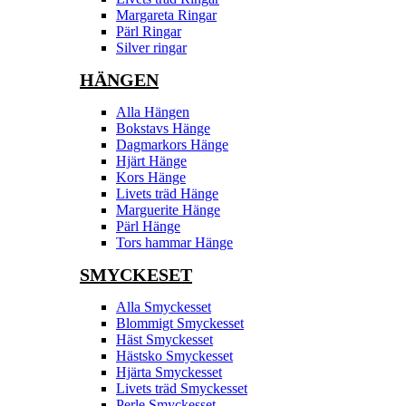
Margareta Ringar
Pärl Ringar
Silver ringar
HÄNGEN
Alla Hängen
Bokstavs Hänge
Dagmarkors Hänge
Hjärt Hänge
Kors Hänge
Livets träd Hänge
Marguerite Hänge
Pärl Hänge
Tors hammar Hänge
SMYCKESET
Alla Smyckesset
Blommigt Smyckesset
Häst Smyckesset
Hästsko Smyckesset
Hjärta Smyckesset
Livets träd Smyckesset
Perle Smyckesset