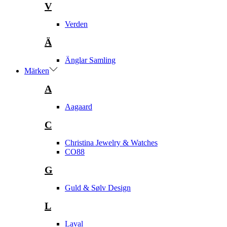
V
Verden
Ä
Änglar Samling
Märken
A
Aagaard
C
Christina Jewelry & Watches
CO88
G
Guld & Sølv Design
L
Laval