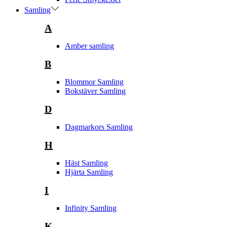
Samling
A
Amber samling
B
Blommor Samling
Bokstäver Samling
D
Dagmarkors Samling
H
Häst Samling
Hjärta Samling
I
Infinity Samling
K