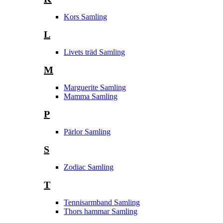
Kors Samling
L
Livets träd Samling
M
Marguerite Samling
Mamma Samling
P
Pärlor Samling
S
Zodiac Samling
T
Tennisarmband Samling
Thors hammar Samling