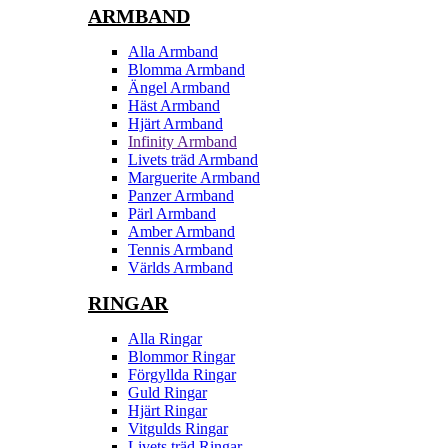
ARMBAND
Alla Armband
Blomma Armband
Ängel Armband
Häst Armband
Hjärt Armband
Infinity Armband
Livets träd Armband
Marguerite Armband
Panzer Armband
Pärl Armband
Amber Armband
Tennis Armband
Världs Armband
RINGAR
Alla Ringar
Blommor Ringar
Förgyllda Ringar
Guld Ringar
Hjärt Ringar
Vitgulds Ringar
Livets träd Ringar